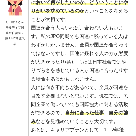
において何がしたいのか、どういうことにや
りがいを求めているのか
ということを考える
ことが大切です。
野田章子さん
国連が合う人もいれば、合わない人もいま
モルディブ国
連常駐調整官
す。私のJPO同期でも国連に残っている人は
兼 UND常駐代
表
わずかしかいません。全員が国連が合うわけ
ではないですし、国連に残れる人の方が態度
が大きかったり(笑)、または日本社会ではや
りづらさを感じている人が国連に合ったりす
る場合もあるかもしれません。
人には向き不向きがあるので、全員が国連を
目指す必要はないと思います。現在では、民
間企業で働いていても国際協力に関わる活動
ができるので、
自分に合った仕事
、
自分の強
み
などを見極めていくことが大切です。
あとは、キャリアプランとして、1，2年後