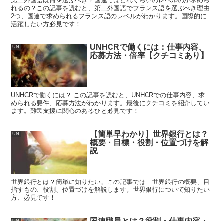
第二外国語は何を選ぶべき？国連ではどれくらいのレベルのが求めら
れるの？この記事を読むと、第二外国語でフランス語を選ぶべき理由
2つ、国連で求められるフランス語のレベルがわかります。国際的に
活躍したい方必見です！
UNHCRで働くには：仕事内容、
UN
応募方法・倍率【クチコミあり】
UNHCRで働くには？ この記事を読むと、UNHCRでの仕事内容、求
められる要件、応募方法がわかります。最後にクチコミを紹介してい
ます。難民支援に関心のあるひと必見です！
【簡単早わかり】世界銀行とは？
UN
概要・目標・役割・位置づけを解
説
世界銀行とは？簡単に知りたい。この記事では、世界銀行の概要、目
指すもの、役割、位置づけを解説します。世界銀行について知りたい
方、必見です！
国連職員とは？役割・仕事内容・
UN