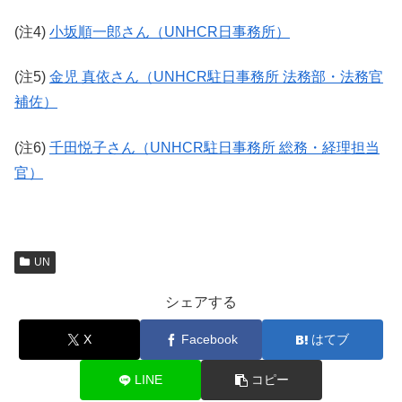
(注4)
小坂順一郎さん（UNHCR日事務所）
(注5)
金児 真依さん（UNHCR駐日事務所 法務部・法務官
補佐）
(注6)
千田悦子さん（UNHCR駐日事務所 総務・経理担当
官）
UN
シェアする
X
Facebook
はてブ
LINE
コピー