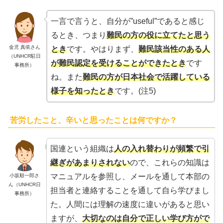
一言で言うと、自分が”useful”であると感じ
るとき、つまり
難民の方の役に立てたと思う
金児 真依さん
とき
です。やはりまず、
難民該当性のある人
（UNHCR駐日
が難民認定を受けることができたとき
です
事務所）
ね。また
難民の方が日本社会で活躍している
様子を知ったとき
です。(注5)
苦労したこと、辛いと思ったことは何ですか？
国連という組織は
人の入れ替わりが頻繁で引
継ぎがあまりされない
ので、これらの知識は
マニュアルを参照し、メールを通して本部の
小坂順一郎さ
ん（UNHCR日
担当者と連絡することを通して自ら学びまし
事務所）
た。人間には理解の速度に違いがあると思い
ますが、
大切なのは自分で正しい学び方がで