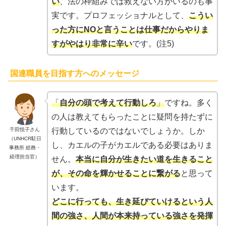
い
、法の枠組みでは救えない方がいるのも事
実です。プロフェッショナルとして、
こうい
った方にNOと言うことは仕事だからやりま
すがやはり非常に辛い
です。(注5)
国連職員を目指す方へのメッセージ
「
自分の頭で考えて行動しろ
」
ですね。多く
の人は教えてもらったことに疑問を持たずに
千田悦子さん
行動しているのではないでしょうか。しか
（UNHCR駐日
し、カエルの子がカエルである必要はありま
事務所 総務・
経理担当官）
せん。
本当に自分が生きたい道を生きること
が、その命を輝かせることに繋がる
と思って
います。
どこに行っても、生き延びていけるという人
間の強さ、人間が本来持っている強さを発揮