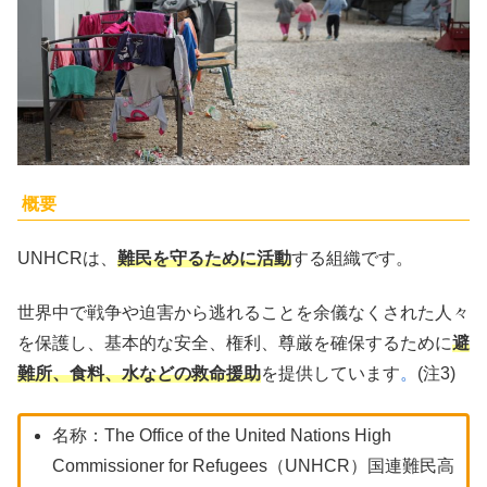
概要
UNHCRは、
難民を守るために活動
する組織です。
世界中で戦争や迫害から逃れることを余儀なくされた人々
を保護し、基本的な安全、権利、尊厳を確保するために
避
難所、食料、水などの救命援助
を提供しています
。
(注3)
名称：The Office of the United Nations High
Commissioner for Refugees（UNHCR）国連難民高