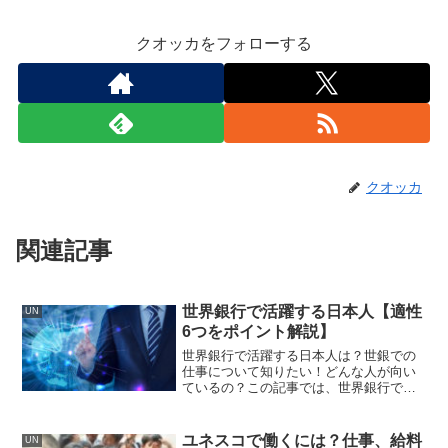
クオッカをフォローする
クオッカ
関連記事
世界銀行で活躍する日本人【適性
UN
6つをポイント解説】
世界銀行で活躍する日本人は？世銀での
仕事について知りたい！どんな人が向い
ているの？この記事では、世界銀行で活
躍する日本人について、仕事内容、そし
て適性をご紹介します。世銀で働きたい
かた、必見です！
ユネスコで働くには？仕事、給料
UN