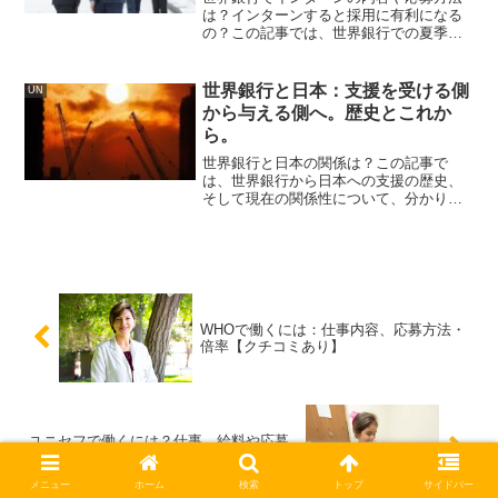
は？インターンすると採用に有利になる
の？この記事では、世界銀行での夏季と
冬季のインターンシップの内容、応募方
法、就職への活用について解説します。
世界銀行でのインターンシップに関心の
世界銀行と日本：支援を受ける側
UN
ある方、必見です！
から与える側へ。歴史とこれか
ら。
世界銀行と日本の関係は？この記事で
は、世界銀行から日本への支援の歴史、
そして現在の関係性について、分かりや
すく解説します。世銀と日本の関係に関
心のある方、必見です！
WHOで働くには：仕事内容、応募方法・
倍率【クチコミあり】
ユニセフで働くには？仕事、給料や応募
方法を簡単解説
メニュー
ホーム
検索
トップ
サイドバー