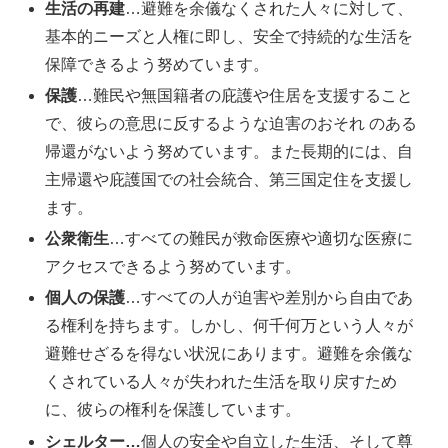
生活の再建
…避難を余儀なくされた人々に対して、
基本的ニーズと人権に即し、安全で持続的な生活を
保障できるよう努めています。
保護
…難民や無国籍者の庇護や住居を支援すること
で、彼らの意思に反するような迫害のおそれ のある
帰還がないよう努めています。また長期的には、自
主帰還や庇護国での社会統合、第三国定住を支援し
ます。
公衆衛生
…すべての難民が救命医療や適切な医療に
アクセスできるよう努めています。
個人の保護
…すべての人が迫害や差別から自由であ
る権利を持ちます。しかし、何千何万という人々が
避難せざるを得ない状況にあります。避難を余儀な
くされている人々が失われた生活を取り戻すため
に、彼らの権利を保護しています。
シェルター…
個人の安全や自立した生活、そして尊