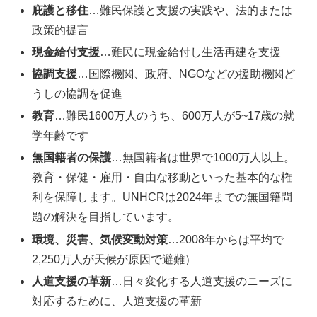
庇護と移住
…難民保護と支援の実践や、法的または
政策的提言
現金給付支援
…難民に現金給付し生活再建を支援
協調支援
…国際機関、政府、NGOなどの援助機関ど
うしの協調を促進
教育
…難民1600万人のうち、600万人が5~17歳の就
学年齢です
無国籍者の保護
…無国籍者は世界で1000万人以上。
教育・保健・雇用・自由な移動といった基本的な権
利を保障します。UNHCRは2024年までの無国籍問
題の解決を目指しています。
環境、災害、気候変動対策
…2008年からは平均で
2,250万人が天候が原因で避難）
人道支援の革新
…日々変化する人道支援のニーズに
対応するために、人道支援の革新