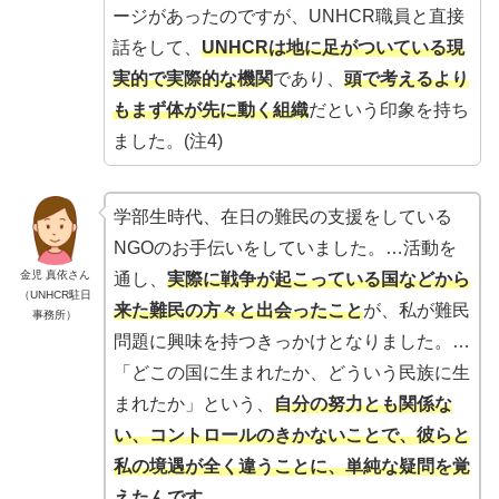
ージがあったのですが、UNHCR職員と直接
話をして、
UNHCRは地に足がついている現
実的で実際的な機関
であり、
頭で考えるより
もまず体が先に動く組織
だという印象を持ち
ました。(注4)
学部生時代、在日の難民の支援をしている
NGOのお手伝いをしていました。…活動を
金児 真依さん
通し、
実際に戦争が起こっている国などから
（UNHCR駐日
来た難民の方々と出会ったこと
が、私が難民
事務所）
問題に興味を持つきっかけとなりました。…
「どこの国に生まれたか、どういう民族に生
まれたか」という、
自分の努力とも関係な
い、コントロールのきかないことで、彼らと
私の境遇が全く違うことに、単純な疑問を覚
えたんです
。