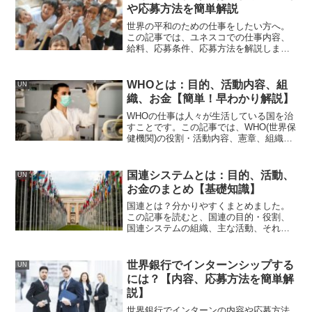
や応募方法を簡単解説
世界の平和のための仕事をしたい方へ。
この記事では、ユネスコでの仕事内容、
給料、応募条件、応募方法を解説しま
す。最後にはユネスコで働く職員さんか
らのクチコミを紹介します。ユネスコで
働きたい人必見です！
WHOとは：目的、活動内容、組
UN
織、お金【簡単！早わかり解説】
WHOの仕事は人々が生活している国を治
すことです。この記事では、WHO(世界保
健機関)の役割・活動内容、憲章、組織、
お金についてわかりやすく解説します。
ざっくりWHOについて理解したい人必見
です！
国連システムとは：目的、活動、
UN
お金のまとめ【基礎知識】
国連とは？分かりやすくまとめました。
この記事を読むと、国連の目的・役割、
国連システムの組織、主な活動、それを
支えるお金について分かります。国連の
理解にお役立てください！
世界銀行でインターンシップする
UN
には？【内容、応募方法を簡単解
説】
世界銀行でインターンの内容や応募方法