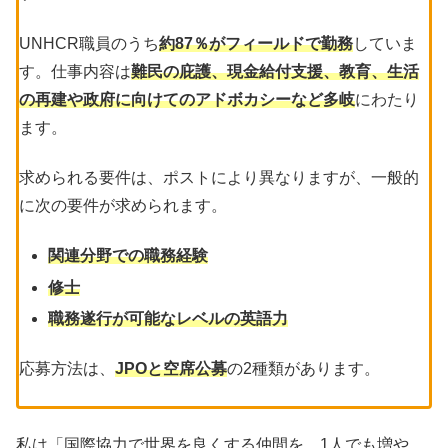
UNHCR職員のうち
約87％がフィールドで勤務
していま
す。仕事内容は
難民の庇護、現金給付支援、教育、生活
の再建や政府に向けてのアドボカシーなど多岐
にわたり
ます。
求められる要件は、ポストにより異なりますが、一般的
に次の要件が求められます。
関連分野での職務経験
修士
職務遂行が可能なレベルの英語力
応募方法は、
JPOと空席公募
の2種類があります。
私は「国際協力で世界を良くする仲間を、1人でも増や