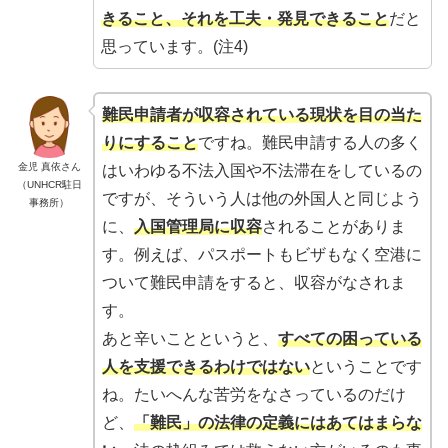
きること、それを工夫・発見できること
だと
思っています。(注4)
難民申請者が収容されている現状を目の当た
りにすること
ですね。難民申請する人の多く
金児 真依さん
はいわゆる不法入国や不法滞在をしているの
（UNHCR駐日
ですが、そういう人は他の外国人と同じよう
事務所）
に、
入国管理局に収容
されることがありま
す。例えば、パスポートもビザもなく空港に
ついて難民申請をすると、収容がなされま
す。
あと辛いことというと、
すべての困っている
人を支援できるわけではない
ということです
ね。たいへんな苦労をなさっているのだけ
ど、
「難民」の法律の定義にはあてはまらな