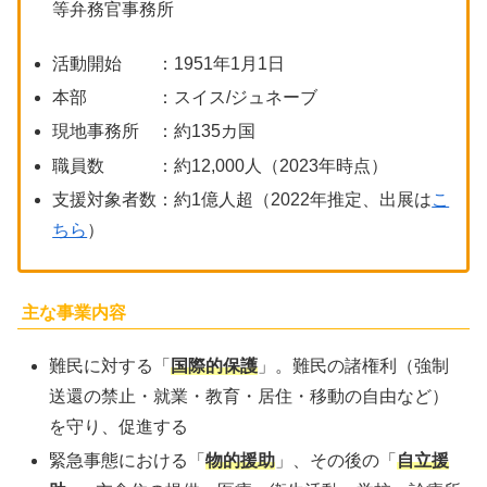
等弁務官事務所
活動開始 ：1951年1月1日
本部 ：スイス/ジュネーブ
現地事務所 ：約135カ国
職員数 ：約12,000人（2023年時点）
支援対象者数：約1億人超（2022年推定、出展は
こ
ちら
）
主な事業内容
難民に対する「
国際的保護
」。難民の諸権利（強制
送還の禁止・就業・教育・居住・移動の自由など）
を守り、促進する
緊急事態における「
物的援助
」、その後の「
自立援