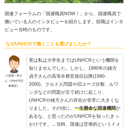
国連フォーラムの「国連職員NOW！」から、国連職員で
働いている人のインタビューを紹介します。役職はインタ
ビュー当時のものです。
なぜUNHCRで働くことを選びましたか？
実は私は大学生まではUNHCRという機関を
知りませんでした。しかし、1990年の緒方
貞子さんの高等弁務官就任以降(1990‐
小坂順一郎さ
ん（UNHCR日
2000)、クルド人問題や旧ユーゴ分裂、ルワ
事務所）
ンダなどの問題が立て続けに起こり、
UNHCRや緒方さんの存在が非常に大きくな
りました。その頃に、
一生懸命な国連機関
が
あるな、と思ったのがUNHCRを知ったきっ
かけです。…当時、国連は官僚的というイメ