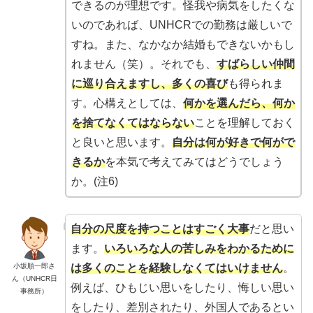
できるのが理想です。怪我や病気をしたくな
いのであれば、UNHCRでの勤務は厳しいで
すね。また、なかなか結婚もできないかもし
れません（笑）。それでも、
すばらしい仲間
に巡り合えますし、多くの喜び
も得られま
す。心構えとしては、
何かを選んだら、何か
を捨てなくてはならない
ことを理解しておく
と良いと思います。
自分は何が好きで何がで
きるか
を本気で考えてみてはどうでしょう
か。(注6)
自分の尺度を持つことはすごく大事
だと思い
ます。
いろいろな人の苦しみをわかるために
は多くのことを経験しなくてはいけません
。
小坂順一郎さ
ん（UNHCR日
例えば、ひもじい思いをしたり、悔しい思い
事務所）
をしたり、差別されたり、外国人であるとい