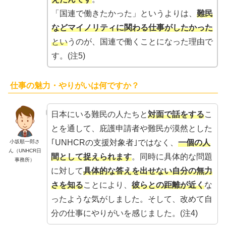
「国連で働きたかった」というよりは、
難民
などマイノリティに関わる仕事がしたかった
とい
うのが、国連で働くことになった理由で
す。(注5)
仕事の魅力・やりがいは何ですか？
日本にいる難民の人たちと
対面で話をする
こ
とを通して、庇護申請者や難民が漠然とした
｢UNHCRの支援対象者｣ではなく、
一個の人
小坂順一郎さ
ん（UNHCR日
間として捉えられます
。同時に具体的な問題
事務所）
に対して
具体的な答えを出せない自分の無力
さを知る
ことにより、
彼らとの距離が近く
な
ったような気がしました。そして、改めて自
分の仕事にやりがいを感じました。(注4)