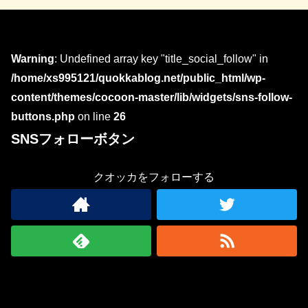
Warning
: Undefined array key "title_social_follow" in
/home/xs995121/quokkablog.net/public_html/wp-
content/themes/cocoon-master/lib/widgets/sns-follow-
buttons.php
on line
26
SNSフォローボタン
クオッカをフォローする