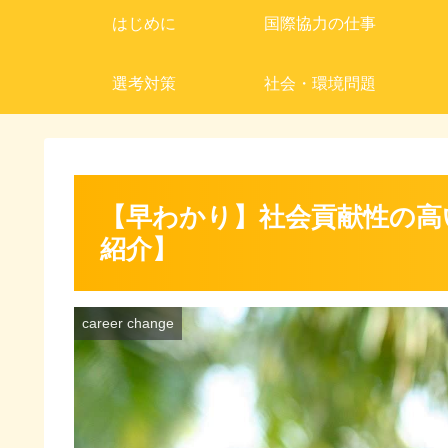
はじめに
国際協力の仕事
選考対策
社会・環境問題
【早わかり】社会貢献性の高
紹介】
career change