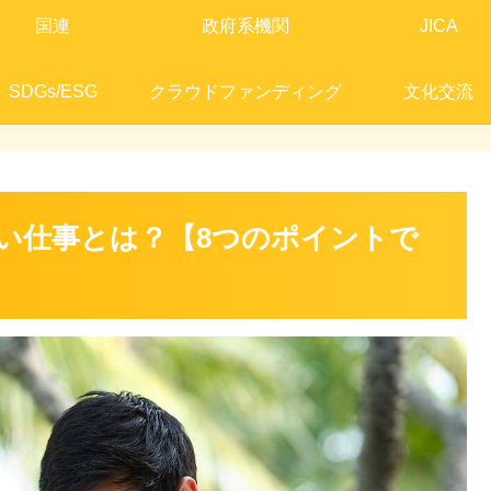
国連
政府系機関
JICA
SDGs/ESG
クラウドファンディング
文化交流
い仕事とは？【8つのポイントで