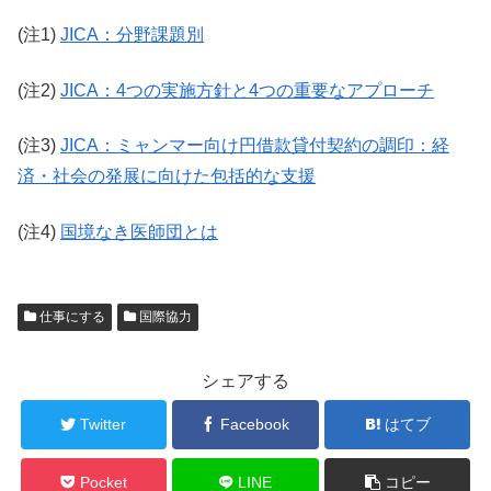
(注1)
JICA：分野課題別
(注2)
JICA：4つの実施方針と4つの重要なアプローチ
(注3)
JICA：ミャンマー向け円借款貸付契約の調印：経
済・社会の発展に向けた包括的な支援
(注4)
国境なき医師団とは
仕事にする
国際協力
シェアする
Twitter
Facebook
はてブ
Pocket
LINE
コピー