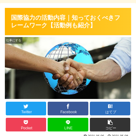
国際協力の活動内容｜知っておくべきフ
レームワーク【活動例も紹介】
仕事にする
Twitter
Facebook
はてブ
Pocket
LINE
コピー