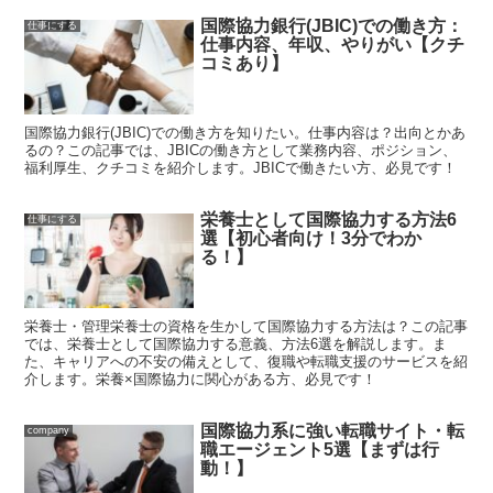
国際協力銀行(JBIC)での働き方：
仕事にする
仕事内容、年収、やりがい【クチ
コミあり】
国際協力銀行(JBIC)での働き方を知りたい。仕事内容は？出向とかあ
るの？この記事では、JBICの働き方として業務内容、ポジション、
福利厚生、クチコミを紹介します。JBICで働きたい方、必見です！
栄養士として国際協力する方法6
仕事にする
選【初心者向け！3分でわか
る！】
栄養士・管理栄養士の資格を生かして国際協力する方法は？この記事
では、栄養士として国際協力する意義、方法6選を解説します。ま
た、キャリアへの不安の備えとして、復職や転職支援のサービスを紹
介します。栄養×国際協力に関心がある方、必見です！
国際協力系に強い転職サイト・転
company
職エージェント5選【まずは行
動！】