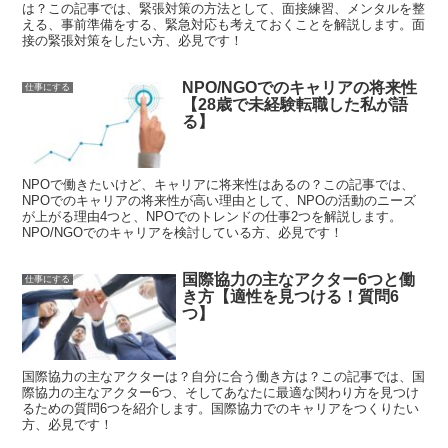
は？この記事では、緊張対策の方法として、面接練習、メンタルを整
える、事前準備をする、緊急対応も考えておくことを解説します。面
接の緊張対策をしたい方、必見です！
NPO/NGOでのキャリアの将来性
仕事にする
【28歳で未経験転職した私が語
る】
NPOで働きたいけど、キャリアに将来性はあるの？この記事では、
NPOでのキャリアの将来性が高い理由として、NPOの活動のニーズ
が上がる理由4つと、NPOでのトレンドの仕事2つを解説します。
NPO/NGOでのキャリアを検討している方、必見です！
国際協力の主なアクター6つと働
仕事にする
き方【適性を見つける！質問6
つ】
国際協力の主なアクターは？自分に合う働き方は？この記事では、国
際協力の主なアクター6つ、そしてあなたに最適な関わり方を見つけ
るための質問6つを紹介します。国際協力でのキャリアをつくりたい
方、必見です！