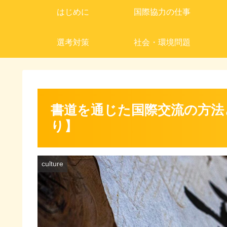
はじめに
国際協力の仕事
選考対策
社会・環境問題
書道を通じた国際交流の方法
り】
culture