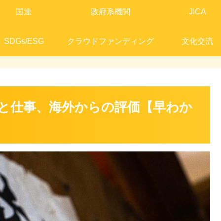
国連
政府系機関
JICA
SDGs/ESG
クラウドファンディング
文化交流
と仕事、海外からの評価【早わか