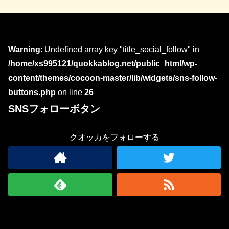
Warning
: Undefined array key "title_social_follow" in
/home/xs995121/quokkablog.net/public_html/wp-
content/themes/cocoon-master/lib/widgets/sns-follow-
buttons.php
on line
26
SNSフォローボタン
クオッカをフォローする