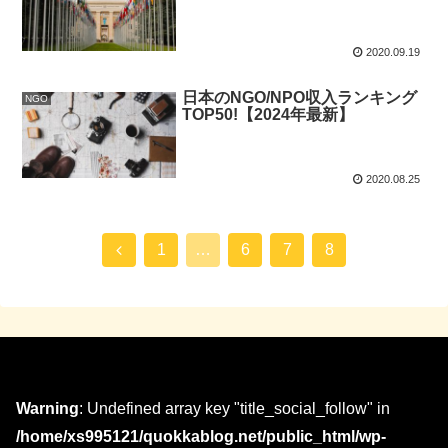
2020.09.19
日本のNGO/NPO収入ランキング
NGO
TOP50!【2024年最新】
2020.08.25
1
…
6
7
8
Warning
: Undefined array key "title_social_follow" in
/home/xs995121/quokkablog.net/public_html/wp-