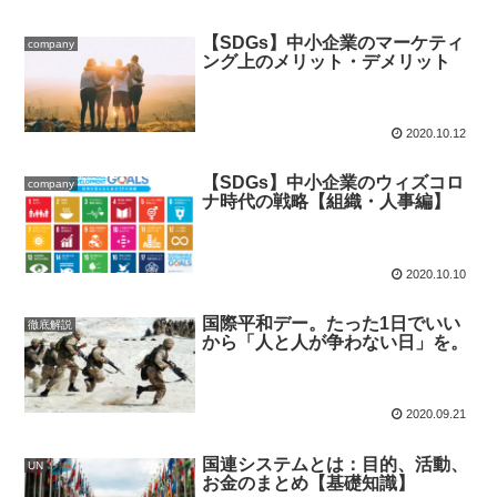
【SDGs】中小企業のマーケティ
company
ング上のメリット・デメリット
2020.10.12
【SDGs】中小企業のウィズコロ
company
ナ時代の戦略【組織・人事編】
2020.10.10
国際平和デー。たった1日でいい
徹底解説
から「人と人が争わない日」を。
2020.09.21
国連システムとは：目的、活動、
UN
お金のまとめ【基礎知識】