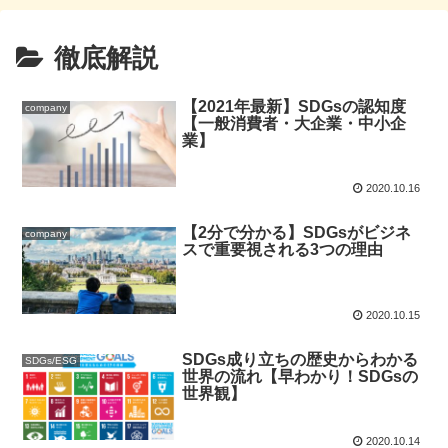
徹底解説
【2021年最新】SDGsの認知度
company
【一般消費者・大企業・中小企
業】
2020.10.16
【2分で分かる】SDGsがビジネ
company
スで重要視される3つの理由
2020.10.15
SDGs成り立ちの歴史からわかる
SDGs/ESG
世界の流れ【早わかり！SDGsの
世界観】
2020.10.14