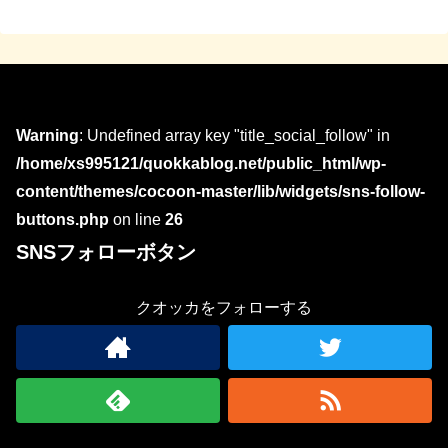
Warning
: Undefined array key "title_social_follow" in
/home/xs995121/quokkablog.net/public_html/wp-
content/themes/cocoon-master/lib/widgets/sns-follow-
buttons.php
on line
26
SNSフォローボタン
クオッカをフォローする