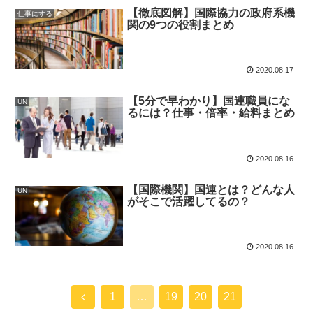
【徹底図解】国際協力の政府系機
仕事にする
関の9つの役割まとめ
2020.08.17
【5分で早わかり】国連職員にな
UN
るには？仕事・倍率・給料まとめ
2020.08.16
【国際機関】国連とは？どんな人
UN
がそこで活躍してるの？
2020.08.16
1
…
19
20
21