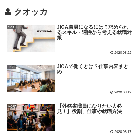
クオッカ
JICA職員になるには？求められ
JICA
るスキル・適性から考える就職対
策
2020.08.22
JICAで働くとは？仕事内容まと
JICA
め
2020.08.19
【外務省職員になりたい人必
MOFA
見！】役割、仕事や就職方法
2020.08.17